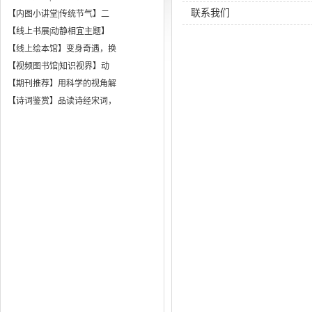
联系我们
【内图小讲堂|传统节气】二
【线上书展|动静相宜主题】
【线上绘本馆】变身奇遇，换
【视频图书馆|知识视界】动
【期刊推荐】用科学的视角解
【诗词鉴赏】品读诗经宋词，