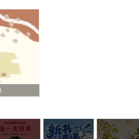
属
【线上书展|“八一”专辑】人民军队不畏艰险