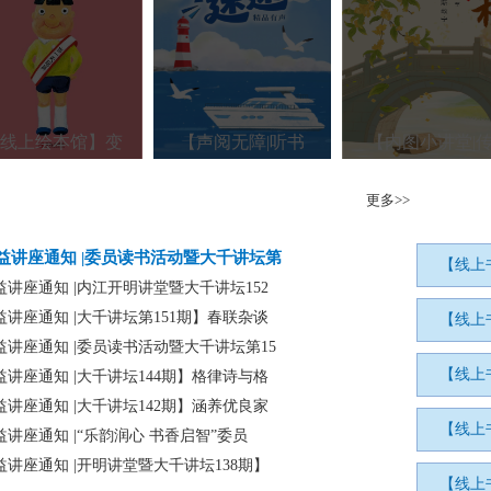
【线上绘本馆】变
【声阅无障|听书
【内图小讲堂|
更多>>
益讲座通知 |委员读书活动暨大千讲坛第
【线上
益讲座通知 |内江开明讲堂暨大千讲坛152
益讲座通知 |大千讲坛第151期】春联杂谈
【线上
益讲座通知 |委员读书活动暨大千讲坛第15
【线上
益讲座通知 |大千讲坛144期】格律诗与格
益讲座通知 |大千讲坛142期】涵养优良家
【线上
益讲座通知 |“乐韵润心 书香启智”委员
益讲座通知 |开明讲堂暨大千讲坛138期】
【线上