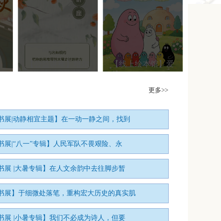
传
【公益讲座】培尔
【线上绘本馆】爱
【视频
更多>>
书展|动静相宜主题】在一动一静之间，找到
书展|“八一”专辑】人民军队不畏艰险、永
书展 |大暑专辑】在人文余韵中去往脚步暂
书展】于细微处落笔，重构宏大历史的真实肌
书展 |小暑专辑】我们不必成为诗人，但要