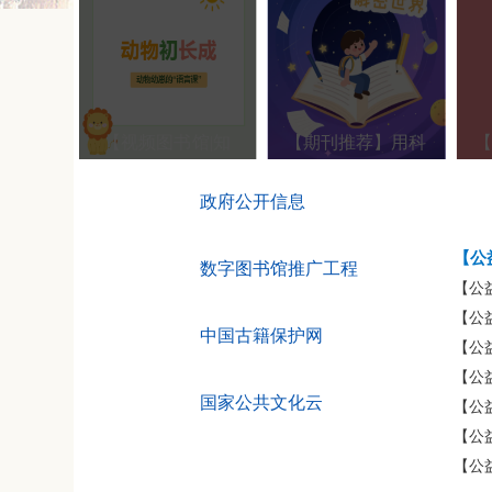
】小小
|听书
 |听
【视频图书馆|知
【期刊推荐】用科
政府公开信息
【公
数字图书馆推广工程
【公
【公
中国古籍保护网
【公
【公
国家公共文化云
【公
【公
【公